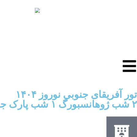
تور آفریقای جنوبی نوروز ۱۴۰۴
۲ شب ژوهانسبورگ ۱ شب پارک جنگلی ۲ شب سان سیتی ۴ شب کیپ تاون