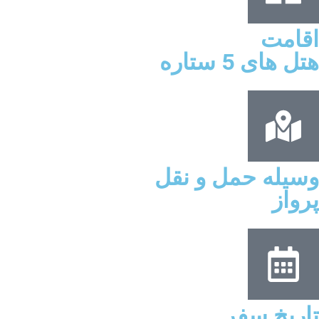
اقامت
هتل های 5 ستاره
وسیله حمل و نقل
پرواز
تاریخ سفر