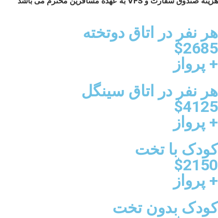
هزینه صندوق سفارت و VFS به عهده مسافرین محترم می باشد
هر نفر در اتاق دوتخته
$2685
+ پرواز
هر نفر در اتاق سینگل
$4125
+ پرواز
کودک با تخت
$2150
+ پرواز
کودک بدون تخت