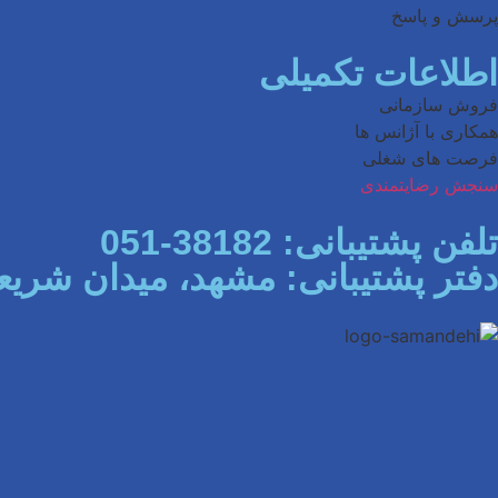
پرسش و پاسخ
اطلاعات تکمیلی
فروش سازمانی
همکاری با آژانس ها
فرصت های شغلی
سنجش رضایتمندی
تلفن پشتیبانی: 38182-051
دفتر پشتیبانی: مشهد، میدان شریعتی،